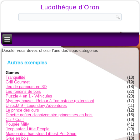
Ludothèque d'Oron
Désolé, vous devez choisir l'une des sous-catégories
Autres exemples
Games
Tranquillité
(18)
Grill Gourmet
(19)
Jeu de parcours en 3D
(18)
Les rondins de bois
(22)
Puzzle 4 en 1 - Véhicules
(20)
Mystery house - Retour à Tombstone (extension)
(17)
Unlock! 9 - Legendary Adventures
(11)
Le prince des ours
(12)
DÎnette goûter d'anniversaire princesses en bois
(16)
Cui ! Cui !
(19)
Poupée Milly
(41)
Jeep safari Little People
(29)
Maison des hamsters Littlest Pet Shop
(17)
Grue en bois
(18)