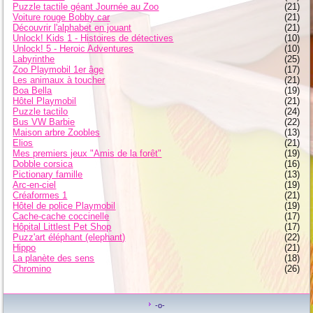
Puzzle tactile géant Journée au Zoo
(21)
Voiture rouge Bobby car
(21)
Découvrir l'alphabet en jouant
(21)
Unlock! Kids 1 - Histoires de détectives
(10)
Unlock! 5 - Heroic Adventures
(10)
Labyrinthe
(25)
Zoo Playmobil 1er âge
(17)
Les animaux à toucher
(21)
Boa Bella
(19)
Hôtel Playmobil
(21)
Puzzle tactilo
(24)
Bus VW Barbie
(22)
Maison arbre Zoobles
(13)
Elios
(21)
Mes premiers jeux "Amis de la forêt"
(19)
Dobble corsica
(16)
Pictionary famille
(13)
Arc-en-ciel
(19)
Créaformes 1
(21)
Hôtel de police Playmobil
(19)
Cache-cache coccinelle
(17)
Hôpital Littlest Pet Shop
(17)
Puzz'art éléphant (elephant)
(22)
Hippo
(21)
La planète des sens
(18)
Chromino
(26)
-o-