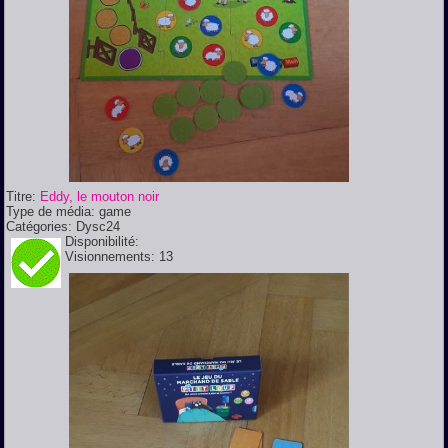
Titre:
Eddy, le mouton noir
Type de média:
game
Catégories:
Dysc24
Disponibilité:
Visionnements:
13