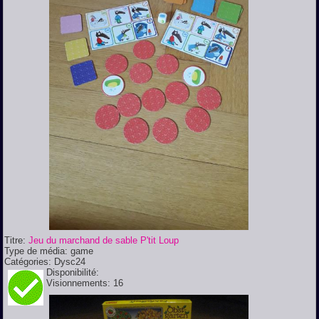
Titre:
Jeu du marchand de sable P'tit Loup
Type de média:
game
Catégories:
Dysc24
Disponibilité:
Visionnements:
16